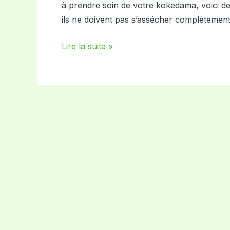
réalisé
à prendre soin de votre kokedama, voici de
lors
ils ne doivent pas s’assécher complètement
de
notre
Lire la suite »
atelier
de
création
végétale
?