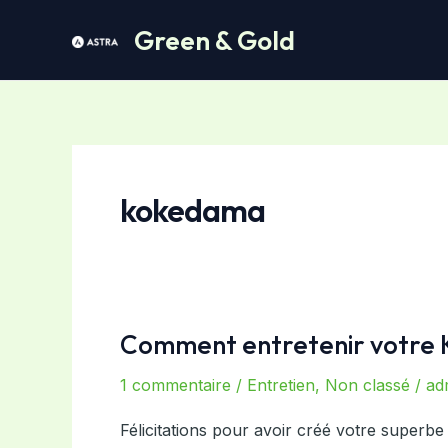
Aller
Green & Gold
au
contenu
kokedama
Comment entretenir votre K
Comment
entretenir
1 commentaire
/
Entretien
,
Non classé
/
ad
votre
Kokedama
Félicitations pour avoir créé votre superb