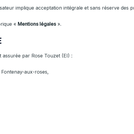
ilisateur implique acceptation intégrale et sans réserve des 
brique «
Mentions légales
».
E
est assurée par Rose Touzet (EI) :
0 Fontenay-aux-roses,