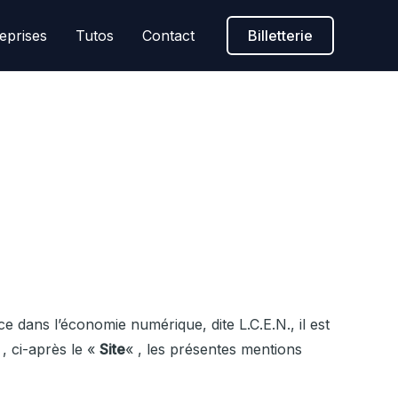
eprises
Tutos
Contact
Billetterie
e dans l’économie numérique, dite L.C.E.N., il est
 , ci-après le «
Site
« , les présentes mentions